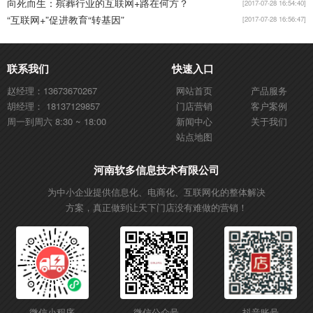
向死而生：殡葬行业的互联网+路在何方？
[2017-07-28 16:54:40]
“互联网+”促进教育“转基因”
[2017-07-28 16:56:47]
联系我们
快速入口
赵经理：13673670267
网站首页
产品服务
胡经理： 18137129857
门店营销
客户案例
周一到周六 8:30 ~ 18:00
新闻中心
关于我们
站点地图
河南软多信息技术有限公司
为中小企业提供信息化、电商化、互联网化的整体解决
方案，真正做到让天下门店没有难做的营销！
微信小程序
微信公众号
抖音账号